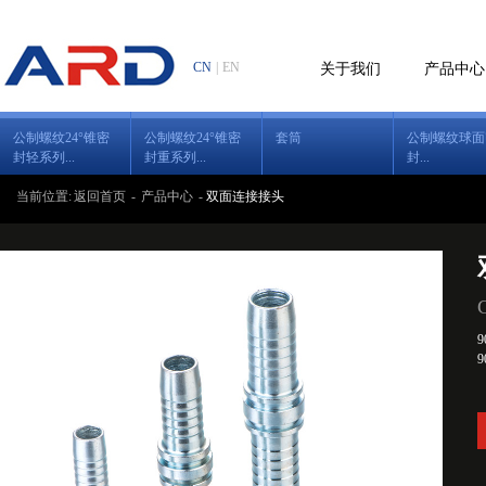
CN
|
EN
关于我们
产品中心
公制螺纹24°锥密
公制螺纹24°锥密
套筒
公制螺纹球面
封轻系列...
封重系列...
封...
当前位置:
返回首页
-
产品中心
-
双面连接接头